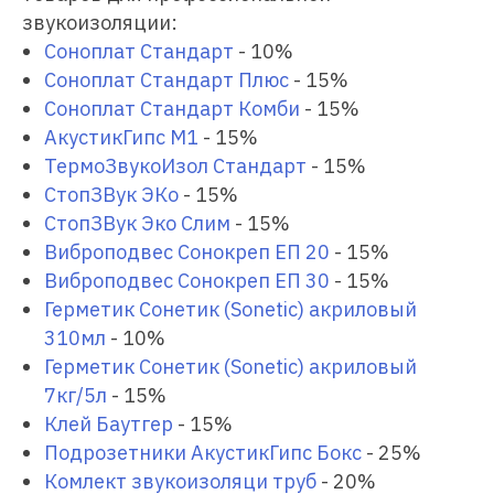
звукоизоляции:
Соноплат Стандарт
- 10%
Соноплат Стандарт Плюс
- 15%
Соноплат Стандарт Комби
- 15%
АкустикГипс М1
- 15%
ТермоЗвукоИзол Стандарт
- 15%
СтопЗВук ЭКо
- 15%
СтопЗВук Эко Слим
- 15%
Виброподвес Сонокреп ЕП 20
- 15%
Виброподвес Сонокреп ЕП 30
- 15%
Герметик Сонетик (Sonetic) акриловый
310мл
- 10%
Герметик Сонетик (Sonetic) акриловый
7кг/5л
- 15%
Клей Баутгер
- 15%
Подрозетники АкустикГипс Бокс
- 25%
Комлект звукоизоляци труб
- 20%