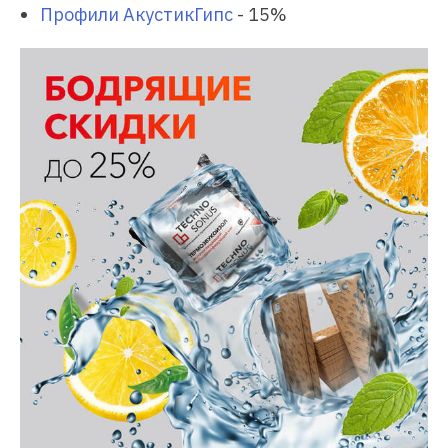
Профили АкустикГипс
- 15%