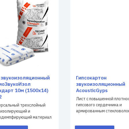
 звукоизоляционный
Гипсокартон
моЗвукоИзол
звукоизоляционный
ндарт 10м (1500х14)
AcousticGyps
2
Лист с повышенной плотно
гипсового сердечника и
ерсальный трехслойный
армированным стекловоло
оизолирующий и
одемпфирующий материал