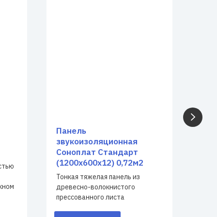
Панель
Пан
звукоизоляционная
зву
Соноплат Стандарт
Aco
(1200x600x12) 0,72м2
(12
стью
Тонкая тяжелая панель из
Комб
кном
древесно-волокнистого
арми
прессованного листа
лист